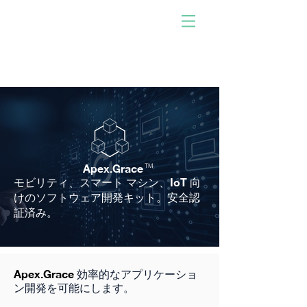
人が開発したソフトウェ
アで動く！
参加しませんか。あなた
になりなさい。影響を与
える。
Apex.Grace
TM
モビリティ、スマート マシン、IoT 向
けのソフトウェア開発キット。安全認
証済み。
Apex.Grace
効率的なアプリケーショ
ン開発を可能にします。