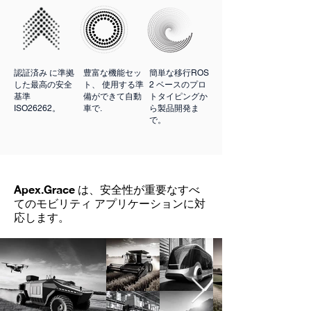
認証済み
簡単な移行
に準拠
豊富な機能セッ
ROS
使用する準
した最高の安全
ト、
2 ベースのプロ
備ができて
基準
自動
トタイピングか
ISO26262。
車で.
ら製品開発ま
で。
Apex.Grace は、安全性が重要なすべ
てのモビリティ アプリケーションに対
応します。