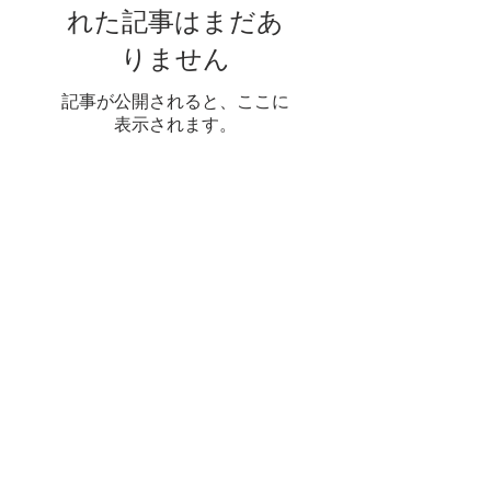
れた記事はまだあ
りません
記事が公開されると、ここに
表示されます。
ナビゲート
Apex.Grace
家
Apex.Ida
キャリア
Apex.Alan
だいたい
Apex.OS for V&V
Services
Automotive
ブログ
Agriculture
プレス