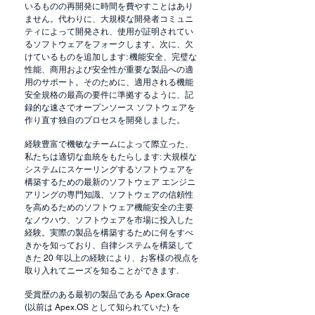
いるものの再開発に時間を費やすことはあり
ません。代わりに、大規模な開発者コミュニ
ティによって開発され、使用が証明されてい
るソフトウェアをフォークします。次に、欠
けているものを追加します: 機能安全、完璧な
性能、商用および安全性が重要な製品への適
用のサポート。そのために、適用される機能
安全規格の最高の要件に準拠するように、記
録的な速さでオープンソース ソフトウェアを
作り直す独自のプロセスを開発しました。
経験豊富で機敏なチームによって際立った、
私たちは適切な血統をもたらします: 大規模な
システムにスケーリングするソフトウェアを
構築するための最新のソフトウェア エンジニ
アリングの専門知識、ソフトウェアの信頼性
を高めるためのソフトウェア機能安全の主要
なノウハウ、ソフトウェアを市場に投入した
経験。実際の製品を構築するために何をすべ
きかを知っており、自律システムを構築して
きた 20 年以上の経験により、お客様の視点を
取り入れてニーズを知ることができます.
受賞歴のある最初の製品である Apex.Grace
(以前は Apex.OS として知られていた) を