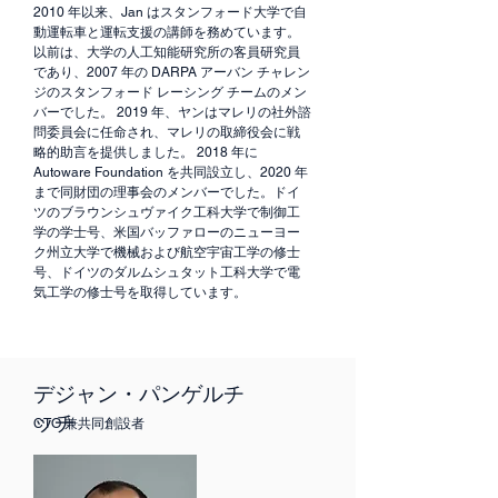
2010 年以来、Jan はスタンフォード大学で自
動運転車と運転支援の講師を務めています。
以前は、大学の人工知能研究所の客員研究員
であり、2007 年の DARPA アーバン チャレン
ジのスタンフォード レーシング チームのメン
バーでした。 2019 年、ヤンはマレリの社外諮
問委員会に任命され、マレリの取締役会に戦
略的助言を提供しました。 2018 年に
Autoware Foundation を共同設立し、2020 年
まで同財団の理事会のメンバーでした。ドイ
ツのブラウンシュヴァイク工科大学で制御工
学の学士号、米国バッファローのニューヨー
ク州立大学で機械および航空宇宙工学の修士
号、ドイツのダルムシュタット工科大学で電
気工学の修士号を取得しています。
デジャン・パンゲルチ
ッチ
CTO 兼共同創設者