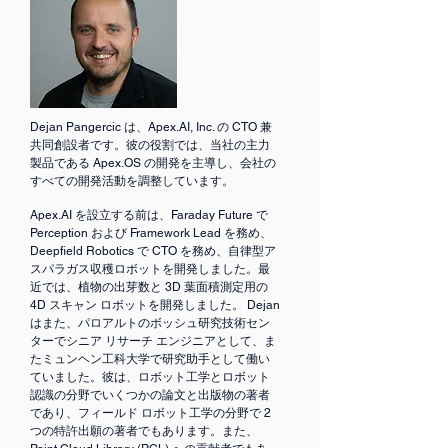
Dejan Pangercic は、Apex.AI, Inc. の CTO 兼
共同創設者です。彼の役割では、当社の主力
製品である Apex.OS の開発を主導し、会社の
すべての開発活動を調整しています。
Apex.AI を設立する前は、Faraday Future で
Perception および Framework Lead を務め、
Deepfield Robotics で CTO を務め、自律型ア
スパラガス収穫ロボットを開発しました。最
近では、植物の出芽数と 3D 葉面積測定用の
4D スキャン ロボットを開発しました。 Dejan
はまた、パロアルトのボッシュ研究技術セン
ターでシニア リサーチ エンジニアとして、ま
たミュンヘン工科大学で研究助手として働い
ていました。彼は、ロボット工学とロボット
認識の分野でいくつかの論文と出版物の著者
であり、フィールド ロボット工学の分野で 2
つの特許出願の著者でもあります。また、