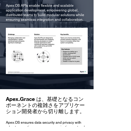
Apex.OS APIs enable flexible and scalable
application development, empowering global,
distributed teams to build modular solutions while
ensuring seamless integration and collaboration.
Apex.Grace は、基礎となるコン
ポーネントの複雑さをアプリケー
ション開発者から切り離します。
Apex.OS ensures data security and privacy with
robust encryption, secure communication protocols,