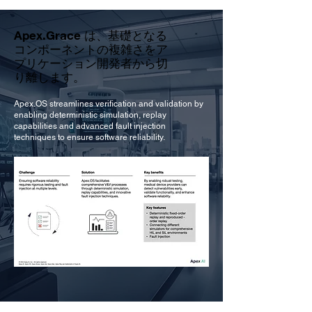
Apex.Grace は、基礎となる
コンポーネントの複雑さをア
プリケーション開発者から切
り離します。
Apex.OS streamlines verification and validation by
enabling deterministic simulation, replay
capabilities and advanced fault injection
techniques to ensure software reliability.