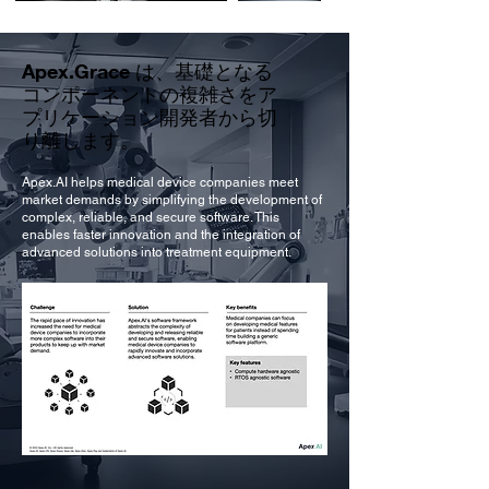
Apex.Grace は、基礎となる
コンポーネントの複雑さをア
プリケーション開発者から切
り離します。
Apex.AI helps medical device companies meet
market demands by simplifying the development of
complex, reliable, and secure software. This
enables faster innovation and the integration of
advanced solutions into treatment equipment.