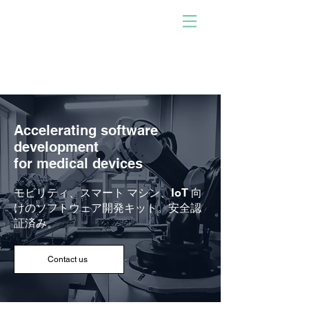
人が開発したソフトウェ
アで動く！
参加しませんか。あなた
になりなさい。影響を与
える。
Accelerating software
development
for medical devices
モビリティ、スマート マシン、IoT 向
けのソフトウェア開発キット。安全認
証済み。
Contact us