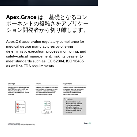
Apex.Grace は、基礎となるコン
ポーネントの複雑さをアプリケー
ション開発者から切り離します。
Apex.OS accelerates regulatory compliance for
medical device manufactures by offering
deterministic execution, process monitoring, and
safety-critical management, making it easier to
meet standards such as IEC 62304, ISO 13485
as well as FDA requirements.