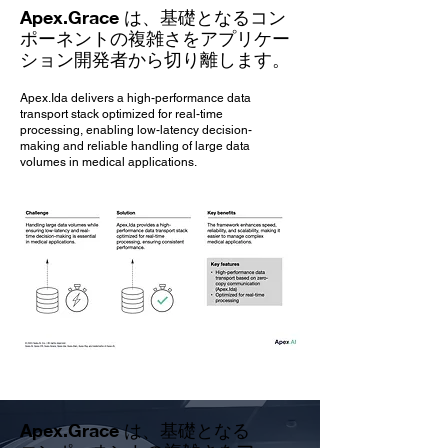
Apex.Grace は、基礎となるコン
ポーネントの複雑さをアプリケー
ション開発者から切り離します。
Apex.Ida delivers a high-performance data
transport stack optimized for real-time
processing, enabling low-latency decision-
making and reliable handling of large data
volumes in medical applications.
Apex.Grace は、基礎となる