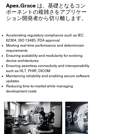
Apex.Grace は、基礎となるコン
ポーネントの複雑さをアプリケー
ション開発者から切り離します。
Accelerating regulatory compliance such as IEC
62304, ISO 13485, FDA approval
Meeting real-time performance and determinism
requirements
Ensuring scalability and modularity for evolving
device architectures
Ensuring seamless connectivity and interoperability
such as HL7, FHIR, DICOM
Maintaining reliability and enabling secure software
updates
Reducing time-to-market while managing
development costs