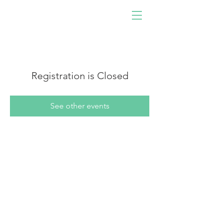
사람이 개발한 소프트웨어
로 구동!
우리와 함께하십시오. 당신
이 되십시오. 충격을 주다.
Registration is Closed
See other events