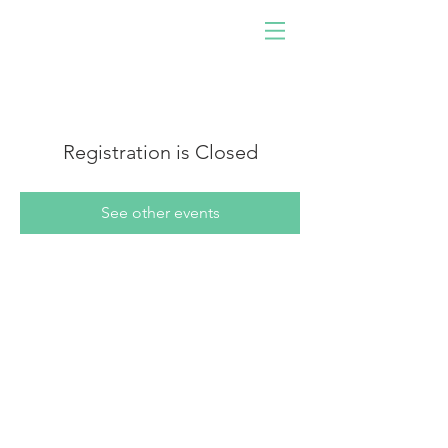
사람이 개발한 소프트웨어
로 구동!
우리와 함께하십시오. 당신
이 되십시오. 충격을 주다.
Registration is Closed
See other events