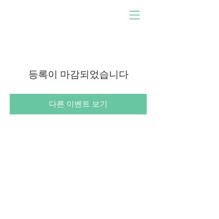
사람이 개발한 소프트웨어
로 구동!
우리와 함께하십시오. 당신
이 되십시오. 충격을 주다.
등록이 마감되었습니다
다른 이벤트 보기